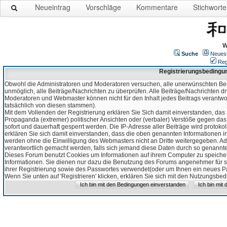
Neueintrag
Vorschläge
Kommentare
Stichworte
W
Suche
Neues
Reg
Registrierungsbedingu
Obwohl die Administratoren und Moderatoren versuchen, alle unerwünschten Bei
unmöglich, alle Beiträge/Nachrichten zu überprüfen. Alle Beiträge/Nachrichten d
Moderatoren und Webmaster können nicht für den Inhalt jedes Beitrags verantw
tatsächlich von diesen stammen).
Mit dem Vollenden der Registrierung erklären Sie Sich damit einverstanden, das 
Propaganda (extremer) politischer Ansichten oder (verbaler) Verstöße gegen da
sofort und dauerhaft gesperrt werden. Die IP-Adresse aller Beiträge wird protokol
erklären Sie sich damit einverstanden, dass die oben genannten Informationen 
werden ohne die Einwilligung des Webmasters nicht an Dritte weitergegeben. Ad
verantwortlich gemacht werden, falls sich jemand diese Daten durch so genanntes
Dieses Forum benutzt Cookies um Informationen auf ihrem Computer zu speicher
Informationen. Sie dienen nur dazu die Benutzung des Forums angenehmer für sie
ihrer Registrierung sowie des Passwortes verwendet(oder um Ihnen ein neues Pas
Wenn Sie unten auf 'Registrieren' klicken, erklären Sie sich mit den Nutzungsb