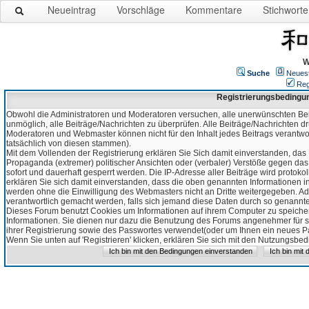
Neueintrag
Vorschläge
Kommentare
Stichworte
W
Suche
Neues
Reg
Registrierungsbedingu
Obwohl die Administratoren und Moderatoren versuchen, alle unerwünschten Bei
unmöglich, alle Beiträge/Nachrichten zu überprüfen. Alle Beiträge/Nachrichten d
Moderatoren und Webmaster können nicht für den Inhalt jedes Beitrags verantw
tatsächlich von diesen stammen).
Mit dem Vollenden der Registrierung erklären Sie Sich damit einverstanden, das 
Propaganda (extremer) politischer Ansichten oder (verbaler) Verstöße gegen da
sofort und dauerhaft gesperrt werden. Die IP-Adresse aller Beiträge wird protokol
erklären Sie sich damit einverstanden, dass die oben genannten Informationen 
werden ohne die Einwilligung des Webmasters nicht an Dritte weitergegeben. Ad
verantwortlich gemacht werden, falls sich jemand diese Daten durch so genanntes
Dieses Forum benutzt Cookies um Informationen auf ihrem Computer zu speicher
Informationen. Sie dienen nur dazu die Benutzung des Forums angenehmer für sie
ihrer Registrierung sowie des Passwortes verwendet(oder um Ihnen ein neues Pas
Wenn Sie unten auf 'Registrieren' klicken, erklären Sie sich mit den Nutzungsb