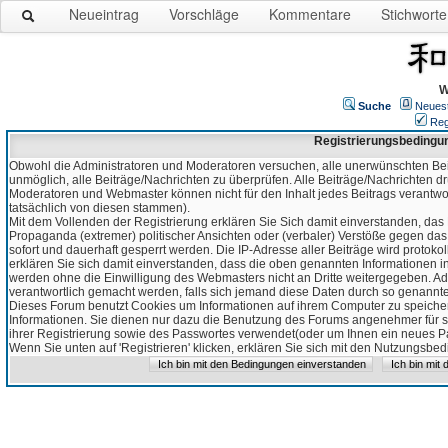
Neueintrag
Vorschläge
Kommentare
Stichworte
W
Suche
Neues
Reg
Registrierungsbedingu
Obwohl die Administratoren und Moderatoren versuchen, alle unerwünschten Bei
unmöglich, alle Beiträge/Nachrichten zu überprüfen. Alle Beiträge/Nachrichten d
Moderatoren und Webmaster können nicht für den Inhalt jedes Beitrags verantw
tatsächlich von diesen stammen).
Mit dem Vollenden der Registrierung erklären Sie Sich damit einverstanden, das 
Propaganda (extremer) politischer Ansichten oder (verbaler) Verstöße gegen da
sofort und dauerhaft gesperrt werden. Die IP-Adresse aller Beiträge wird protokol
erklären Sie sich damit einverstanden, dass die oben genannten Informationen 
werden ohne die Einwilligung des Webmasters nicht an Dritte weitergegeben. Ad
verantwortlich gemacht werden, falls sich jemand diese Daten durch so genanntes
Dieses Forum benutzt Cookies um Informationen auf ihrem Computer zu speicher
Informationen. Sie dienen nur dazu die Benutzung des Forums angenehmer für sie
ihrer Registrierung sowie des Passwortes verwendet(oder um Ihnen ein neues Pas
Wenn Sie unten auf 'Registrieren' klicken, erklären Sie sich mit den Nutzungsb