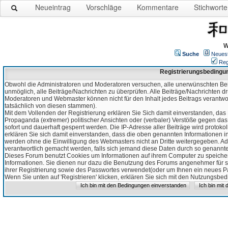
Neueintrag
Vorschläge
Kommentare
Stichworte
W
Suche
Neues
Reg
Registrierungsbedingu
Obwohl die Administratoren und Moderatoren versuchen, alle unerwünschten Bei
unmöglich, alle Beiträge/Nachrichten zu überprüfen. Alle Beiträge/Nachrichten d
Moderatoren und Webmaster können nicht für den Inhalt jedes Beitrags verantw
tatsächlich von diesen stammen).
Mit dem Vollenden der Registrierung erklären Sie Sich damit einverstanden, das 
Propaganda (extremer) politischer Ansichten oder (verbaler) Verstöße gegen da
sofort und dauerhaft gesperrt werden. Die IP-Adresse aller Beiträge wird protokol
erklären Sie sich damit einverstanden, dass die oben genannten Informationen 
werden ohne die Einwilligung des Webmasters nicht an Dritte weitergegeben. Ad
verantwortlich gemacht werden, falls sich jemand diese Daten durch so genanntes
Dieses Forum benutzt Cookies um Informationen auf ihrem Computer zu speicher
Informationen. Sie dienen nur dazu die Benutzung des Forums angenehmer für sie
ihrer Registrierung sowie des Passwortes verwendet(oder um Ihnen ein neues Pas
Wenn Sie unten auf 'Registrieren' klicken, erklären Sie sich mit den Nutzungsb