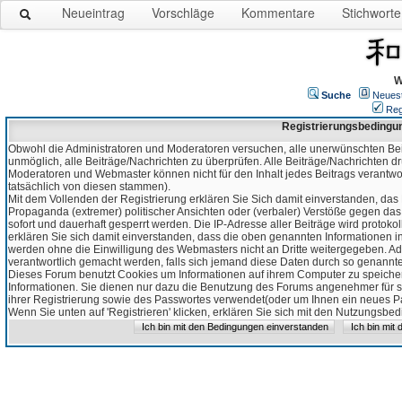
Neueintrag
Vorschläge
Kommentare
Stichworte
W
Suche
Neues
Reg
Registrierungsbedingu
Obwohl die Administratoren und Moderatoren versuchen, alle unerwünschten Bei
unmöglich, alle Beiträge/Nachrichten zu überprüfen. Alle Beiträge/Nachrichten d
Moderatoren und Webmaster können nicht für den Inhalt jedes Beitrags verantw
tatsächlich von diesen stammen).
Mit dem Vollenden der Registrierung erklären Sie Sich damit einverstanden, das 
Propaganda (extremer) politischer Ansichten oder (verbaler) Verstöße gegen da
sofort und dauerhaft gesperrt werden. Die IP-Adresse aller Beiträge wird protokol
erklären Sie sich damit einverstanden, dass die oben genannten Informationen 
werden ohne die Einwilligung des Webmasters nicht an Dritte weitergegeben. Ad
verantwortlich gemacht werden, falls sich jemand diese Daten durch so genanntes
Dieses Forum benutzt Cookies um Informationen auf ihrem Computer zu speicher
Informationen. Sie dienen nur dazu die Benutzung des Forums angenehmer für sie
ihrer Registrierung sowie des Passwortes verwendet(oder um Ihnen ein neues Pas
Wenn Sie unten auf 'Registrieren' klicken, erklären Sie sich mit den Nutzungsb