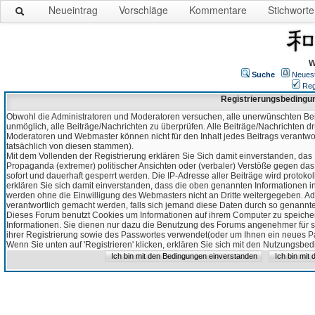
Neueintrag
Vorschläge
Kommentare
Stichworte
W
Suche
Neues
Reg
Registrierungsbedingu
Obwohl die Administratoren und Moderatoren versuchen, alle unerwünschten Bei
unmöglich, alle Beiträge/Nachrichten zu überprüfen. Alle Beiträge/Nachrichten d
Moderatoren und Webmaster können nicht für den Inhalt jedes Beitrags verantw
tatsächlich von diesen stammen).
Mit dem Vollenden der Registrierung erklären Sie Sich damit einverstanden, das 
Propaganda (extremer) politischer Ansichten oder (verbaler) Verstöße gegen da
sofort und dauerhaft gesperrt werden. Die IP-Adresse aller Beiträge wird protokol
erklären Sie sich damit einverstanden, dass die oben genannten Informationen 
werden ohne die Einwilligung des Webmasters nicht an Dritte weitergegeben. Ad
verantwortlich gemacht werden, falls sich jemand diese Daten durch so genanntes
Dieses Forum benutzt Cookies um Informationen auf ihrem Computer zu speicher
Informationen. Sie dienen nur dazu die Benutzung des Forums angenehmer für sie
ihrer Registrierung sowie des Passwortes verwendet(oder um Ihnen ein neues Pas
Wenn Sie unten auf 'Registrieren' klicken, erklären Sie sich mit den Nutzungsb