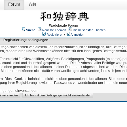
Forum
Wiki
Wadoku.de Forum
Suche
Neueste Themen
Die heissesten Themen
Registrieren
/
Anmelden
Registrierungsbedingungen
äge/Nachrichten von diesem Forum fernzuhalten, ist es unmöglich, alle Beiträge/
ren, Moderatoren und Webmaster können nicht für den Inhalt jedes Beitrags verant
Forum nicht für Obszönitäten, Vulgäres, Beleidigungen, Propaganda (extremer) pol
count sofort und dauerhaft gesperrt werden. Die IP-Adresse aller Beiträge wird pr
ss die oben genannten Informationen in einer Datenbank abgespeichert werden. Di
 Moderatoren können nicht dafür verantwortlich gemacht werden, falls sich jeman
n. Diese Cookies beinhalten nicht die oben genannten Informationen. Sie dienen
igung ihrer Registrierung sowie des Passwortes verwendet(oder um Ihnen ein neues
edingungen einverstanden.