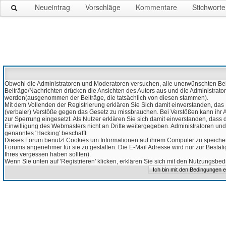
Neueintrag
Vorschläge
Kommentare
Stichworte
Obwohl die Administratoren und Moderatoren versuchen, alle unerwünschten Beitr
Beiträge/Nachrichten drücken die Ansichten des Autors aus und die Administrato
werden(ausgenommen der Beiträge, die tatsächlich von diesen stammen).
Mit dem Vollenden der Registrierung erklären Sie Sich damit einverstanden, das 
(verbaler) Verstöße gegen das Gesetz zu missbrauchen. Bei Verstößen kann ihr Ac
zur Sperrung eingesetzt. Als Nutzer erklären Sie sich damit einverstanden, da
Einwilligung des Webmasters nicht an Dritte weitergegeben. Administratoren und
genanntes 'Hacking' beschafft.
Dieses Forum benutzt Cookies um Informationen auf ihrem Computer zu speicher
Forums angenehmer für sie zu gestalten. Die E-Mail Adresse wird nur zur Bestät
Ihres vergessen haben sollten).
Wenn Sie unten auf 'Registrieren' klicken, erklären Sie sich mit den Nutzungsb