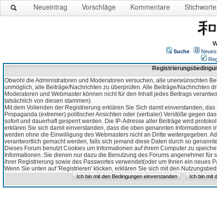
Neueintrag
Vorschläge
Kommentare
Stichworte
W
Suche
Neues
Reg
Registrierungsbedingu
Obwohl die Administratoren und Moderatoren versuchen, alle unerwünschten Bei
unmöglich, alle Beiträge/Nachrichten zu überprüfen. Alle Beiträge/Nachrichten d
Moderatoren und Webmaster können nicht für den Inhalt jedes Beitrags verantw
tatsächlich von diesen stammen).
Mit dem Vollenden der Registrierung erklären Sie Sich damit einverstanden, das 
Propaganda (extremer) politischer Ansichten oder (verbaler) Verstöße gegen da
sofort und dauerhaft gesperrt werden. Die IP-Adresse aller Beiträge wird protokol
erklären Sie sich damit einverstanden, dass die oben genannten Informationen 
werden ohne die Einwilligung des Webmasters nicht an Dritte weitergegeben. Ad
verantwortlich gemacht werden, falls sich jemand diese Daten durch so genanntes
Dieses Forum benutzt Cookies um Informationen auf ihrem Computer zu speicher
Informationen. Sie dienen nur dazu die Benutzung des Forums angenehmer für sie
ihrer Registrierung sowie des Passwortes verwendet(oder um Ihnen ein neues Pas
Wenn Sie unten auf 'Registrieren' klicken, erklären Sie sich mit den Nutzungsb