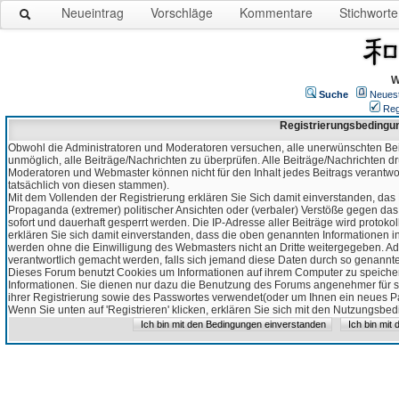
Neueintrag
Vorschläge
Kommentare
Stichworte
W
Suche
Neues
Reg
Registrierungsbedingu
Obwohl die Administratoren und Moderatoren versuchen, alle unerwünschten Bei
unmöglich, alle Beiträge/Nachrichten zu überprüfen. Alle Beiträge/Nachrichten d
Moderatoren und Webmaster können nicht für den Inhalt jedes Beitrags verantw
tatsächlich von diesen stammen).
Mit dem Vollenden der Registrierung erklären Sie Sich damit einverstanden, das 
Propaganda (extremer) politischer Ansichten oder (verbaler) Verstöße gegen da
sofort und dauerhaft gesperrt werden. Die IP-Adresse aller Beiträge wird protokol
erklären Sie sich damit einverstanden, dass die oben genannten Informationen 
werden ohne die Einwilligung des Webmasters nicht an Dritte weitergegeben. Ad
verantwortlich gemacht werden, falls sich jemand diese Daten durch so genanntes
Dieses Forum benutzt Cookies um Informationen auf ihrem Computer zu speicher
Informationen. Sie dienen nur dazu die Benutzung des Forums angenehmer für sie
ihrer Registrierung sowie des Passwortes verwendet(oder um Ihnen ein neues Pas
Wenn Sie unten auf 'Registrieren' klicken, erklären Sie sich mit den Nutzungsb