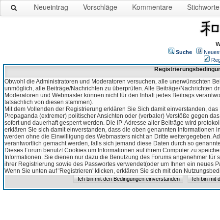
Neueintrag
Vorschläge
Kommentare
Stichworte
W
Suche
Neues
Reg
Registrierungsbedingu
Obwohl die Administratoren und Moderatoren versuchen, alle unerwünschten Bei
unmöglich, alle Beiträge/Nachrichten zu überprüfen. Alle Beiträge/Nachrichten d
Moderatoren und Webmaster können nicht für den Inhalt jedes Beitrags verantw
tatsächlich von diesen stammen).
Mit dem Vollenden der Registrierung erklären Sie Sich damit einverstanden, das 
Propaganda (extremer) politischer Ansichten oder (verbaler) Verstöße gegen da
sofort und dauerhaft gesperrt werden. Die IP-Adresse aller Beiträge wird protokol
erklären Sie sich damit einverstanden, dass die oben genannten Informationen 
werden ohne die Einwilligung des Webmasters nicht an Dritte weitergegeben. Ad
verantwortlich gemacht werden, falls sich jemand diese Daten durch so genanntes
Dieses Forum benutzt Cookies um Informationen auf ihrem Computer zu speicher
Informationen. Sie dienen nur dazu die Benutzung des Forums angenehmer für sie
ihrer Registrierung sowie des Passwortes verwendet(oder um Ihnen ein neues Pas
Wenn Sie unten auf 'Registrieren' klicken, erklären Sie sich mit den Nutzungsb