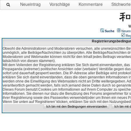
Neueintrag
Vorschläge
Kommentare
Stichworte
W
Suche
Neues
Reg
Registrierungsbedingu
Obwohl die Administratoren und Moderatoren versuchen, alle unerwünschten Bei
unmöglich, alle Beiträge/Nachrichten zu überprüfen. Alle Beiträge/Nachrichten d
Moderatoren und Webmaster können nicht für den Inhalt jedes Beitrags verantw
tatsächlich von diesen stammen).
Mit dem Vollenden der Registrierung erklären Sie Sich damit einverstanden, das 
Propaganda (extremer) politischer Ansichten oder (verbaler) Verstöße gegen da
sofort und dauerhaft gesperrt werden. Die IP-Adresse aller Beiträge wird protokol
erklären Sie sich damit einverstanden, dass die oben genannten Informationen 
werden ohne die Einwilligung des Webmasters nicht an Dritte weitergegeben. Ad
verantwortlich gemacht werden, falls sich jemand diese Daten durch so genanntes
Dieses Forum benutzt Cookies um Informationen auf ihrem Computer zu speicher
Informationen. Sie dienen nur dazu die Benutzung des Forums angenehmer für sie
ihrer Registrierung sowie des Passwortes verwendet(oder um Ihnen ein neues Pas
Wenn Sie unten auf 'Registrieren' klicken, erklären Sie sich mit den Nutzungsb