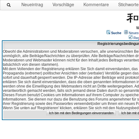
Neueintrag
Vorschläge
Kommentare
Stichworte
W
Suche
Neues
Reg
Registrierungsbedingu
Obwohl die Administratoren und Moderatoren versuchen, alle unerwünschten Bei
unmöglich, alle Beiträge/Nachrichten zu überprüfen. Alle Beiträge/Nachrichten d
Moderatoren und Webmaster können nicht für den Inhalt jedes Beitrags verantw
tatsächlich von diesen stammen).
Mit dem Vollenden der Registrierung erklären Sie Sich damit einverstanden, das 
Propaganda (extremer) politischer Ansichten oder (verbaler) Verstöße gegen da
sofort und dauerhaft gesperrt werden. Die IP-Adresse aller Beiträge wird protokol
erklären Sie sich damit einverstanden, dass die oben genannten Informationen 
werden ohne die Einwilligung des Webmasters nicht an Dritte weitergegeben. Ad
verantwortlich gemacht werden, falls sich jemand diese Daten durch so genanntes
Dieses Forum benutzt Cookies um Informationen auf ihrem Computer zu speicher
Informationen. Sie dienen nur dazu die Benutzung des Forums angenehmer für sie
ihrer Registrierung sowie des Passwortes verwendet(oder um Ihnen ein neues Pas
Wenn Sie unten auf 'Registrieren' klicken, erklären Sie sich mit den Nutzungsb