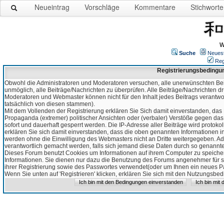
Neueintrag
Vorschläge
Kommentare
Stichworte
W
Suche
Neues
Reg
Registrierungsbedingu
Obwohl die Administratoren und Moderatoren versuchen, alle unerwünschten Bei
unmöglich, alle Beiträge/Nachrichten zu überprüfen. Alle Beiträge/Nachrichten d
Moderatoren und Webmaster können nicht für den Inhalt jedes Beitrags verantw
tatsächlich von diesen stammen).
Mit dem Vollenden der Registrierung erklären Sie Sich damit einverstanden, das 
Propaganda (extremer) politischer Ansichten oder (verbaler) Verstöße gegen da
sofort und dauerhaft gesperrt werden. Die IP-Adresse aller Beiträge wird protokol
erklären Sie sich damit einverstanden, dass die oben genannten Informationen 
werden ohne die Einwilligung des Webmasters nicht an Dritte weitergegeben. Ad
verantwortlich gemacht werden, falls sich jemand diese Daten durch so genanntes
Dieses Forum benutzt Cookies um Informationen auf ihrem Computer zu speicher
Informationen. Sie dienen nur dazu die Benutzung des Forums angenehmer für sie
ihrer Registrierung sowie des Passwortes verwendet(oder um Ihnen ein neues Pas
Wenn Sie unten auf 'Registrieren' klicken, erklären Sie sich mit den Nutzungsb