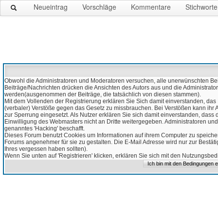
Neueintrag
Vorschläge
Kommentare
Stichworte
Obwohl die Administratoren und Moderatoren versuchen, alle unerwünschten Beitr
Beiträge/Nachrichten drücken die Ansichten des Autors aus und die Administrato
werden(ausgenommen der Beiträge, die tatsächlich von diesen stammen).
Mit dem Vollenden der Registrierung erklären Sie Sich damit einverstanden, das 
(verbaler) Verstöße gegen das Gesetz zu missbrauchen. Bei Verstößen kann ihr Ac
zur Sperrung eingesetzt. Als Nutzer erklären Sie sich damit einverstanden, da
Einwilligung des Webmasters nicht an Dritte weitergegeben. Administratoren und
genanntes 'Hacking' beschafft.
Dieses Forum benutzt Cookies um Informationen auf ihrem Computer zu speicher
Forums angenehmer für sie zu gestalten. Die E-Mail Adresse wird nur zur Bestät
Ihres vergessen haben sollten).
Wenn Sie unten auf 'Registrieren' klicken, erklären Sie sich mit den Nutzungsb