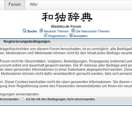
Forum
Wiki
Wadoku.de Forum
Suche
Neueste Themen
Die heissesten Themen
Registrieren
/
Anmelden
Registrierungsbedingungen
äge/Nachrichten von diesem Forum fernzuhalten, ist es unmöglich, alle Beiträge/
ren, Moderatoren und Webmaster können nicht für den Inhalt jedes Beitrags verant
Forum nicht für Obszönitäten, Vulgäres, Beleidigungen, Propaganda (extremer) pol
count sofort und dauerhaft gesperrt werden. Die IP-Adresse aller Beiträge wird pr
ss die oben genannten Informationen in einer Datenbank abgespeichert werden. Di
 Moderatoren können nicht dafür verantwortlich gemacht werden, falls sich jeman
n. Diese Cookies beinhalten nicht die oben genannten Informationen. Sie dienen
igung ihrer Registrierung sowie des Passwortes verwendet(oder um Ihnen ein neues
edingungen einverstanden.