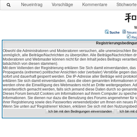
Neueintrag
Vorschläge
Kommentare
Stichworte
W
Suche
Neues
Reg
Registrierungsbedingu
Obwohl die Administratoren und Moderatoren versuchen, alle unerwünschten Bei
unmöglich, alle Beiträge/Nachrichten zu überprüfen. Alle Beiträge/Nachrichten d
Moderatoren und Webmaster können nicht für den Inhalt jedes Beitrags verantw
tatsächlich von diesen stammen).
Mit dem Vollenden der Registrierung erklären Sie Sich damit einverstanden, das 
Propaganda (extremer) politischer Ansichten oder (verbaler) Verstöße gegen da
sofort und dauerhaft gesperrt werden. Die IP-Adresse aller Beiträge wird protokol
erklären Sie sich damit einverstanden, dass die oben genannten Informationen 
werden ohne die Einwilligung des Webmasters nicht an Dritte weitergegeben. Ad
verantwortlich gemacht werden, falls sich jemand diese Daten durch so genanntes
Dieses Forum benutzt Cookies um Informationen auf ihrem Computer zu speicher
Informationen. Sie dienen nur dazu die Benutzung des Forums angenehmer für sie
ihrer Registrierung sowie des Passwortes verwendet(oder um Ihnen ein neues Pas
Wenn Sie unten auf 'Registrieren' klicken, erklären Sie sich mit den Nutzungsb