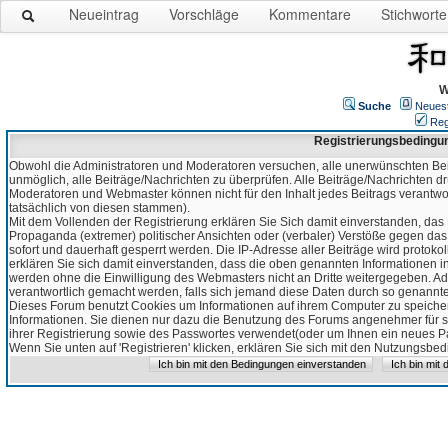
Neueintrag
Vorschläge
Kommentare
Stichworte
W
Suche
Neues
Reg
Registrierungsbedingu
Obwohl die Administratoren und Moderatoren versuchen, alle unerwünschten Bei
unmöglich, alle Beiträge/Nachrichten zu überprüfen. Alle Beiträge/Nachrichten d
Moderatoren und Webmaster können nicht für den Inhalt jedes Beitrags verantw
tatsächlich von diesen stammen).
Mit dem Vollenden der Registrierung erklären Sie Sich damit einverstanden, das 
Propaganda (extremer) politischer Ansichten oder (verbaler) Verstöße gegen da
sofort und dauerhaft gesperrt werden. Die IP-Adresse aller Beiträge wird protokol
erklären Sie sich damit einverstanden, dass die oben genannten Informationen 
werden ohne die Einwilligung des Webmasters nicht an Dritte weitergegeben. Ad
verantwortlich gemacht werden, falls sich jemand diese Daten durch so genanntes
Dieses Forum benutzt Cookies um Informationen auf ihrem Computer zu speicher
Informationen. Sie dienen nur dazu die Benutzung des Forums angenehmer für sie
ihrer Registrierung sowie des Passwortes verwendet(oder um Ihnen ein neues Pas
Wenn Sie unten auf 'Registrieren' klicken, erklären Sie sich mit den Nutzungsb