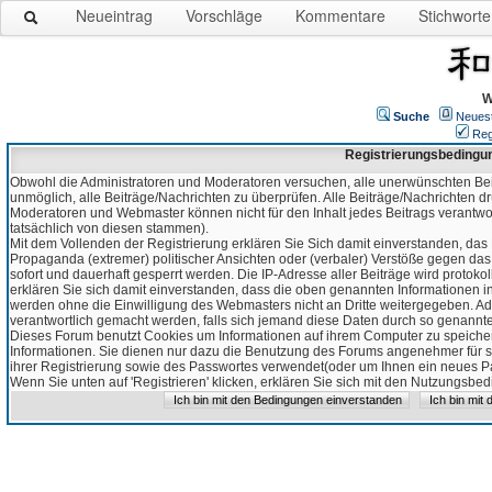
Neueintrag
Vorschläge
Kommentare
Stichworte
W
Suche
Neues
Reg
Registrierungsbedingu
Obwohl die Administratoren und Moderatoren versuchen, alle unerwünschten Bei
unmöglich, alle Beiträge/Nachrichten zu überprüfen. Alle Beiträge/Nachrichten d
Moderatoren und Webmaster können nicht für den Inhalt jedes Beitrags verantw
tatsächlich von diesen stammen).
Mit dem Vollenden der Registrierung erklären Sie Sich damit einverstanden, das 
Propaganda (extremer) politischer Ansichten oder (verbaler) Verstöße gegen da
sofort und dauerhaft gesperrt werden. Die IP-Adresse aller Beiträge wird protokol
erklären Sie sich damit einverstanden, dass die oben genannten Informationen 
werden ohne die Einwilligung des Webmasters nicht an Dritte weitergegeben. Ad
verantwortlich gemacht werden, falls sich jemand diese Daten durch so genanntes
Dieses Forum benutzt Cookies um Informationen auf ihrem Computer zu speicher
Informationen. Sie dienen nur dazu die Benutzung des Forums angenehmer für sie
ihrer Registrierung sowie des Passwortes verwendet(oder um Ihnen ein neues Pas
Wenn Sie unten auf 'Registrieren' klicken, erklären Sie sich mit den Nutzungsb