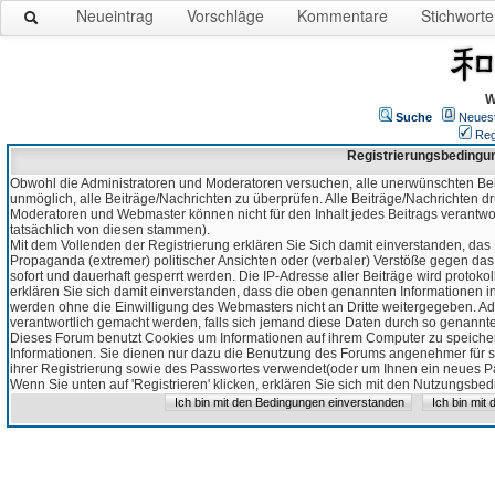
Neueintrag
Vorschläge
Kommentare
Stichworte
W
Suche
Neues
Reg
Registrierungsbedingu
Obwohl die Administratoren und Moderatoren versuchen, alle unerwünschten Bei
unmöglich, alle Beiträge/Nachrichten zu überprüfen. Alle Beiträge/Nachrichten d
Moderatoren und Webmaster können nicht für den Inhalt jedes Beitrags verantw
tatsächlich von diesen stammen).
Mit dem Vollenden der Registrierung erklären Sie Sich damit einverstanden, das 
Propaganda (extremer) politischer Ansichten oder (verbaler) Verstöße gegen da
sofort und dauerhaft gesperrt werden. Die IP-Adresse aller Beiträge wird protokol
erklären Sie sich damit einverstanden, dass die oben genannten Informationen 
werden ohne die Einwilligung des Webmasters nicht an Dritte weitergegeben. Ad
verantwortlich gemacht werden, falls sich jemand diese Daten durch so genanntes
Dieses Forum benutzt Cookies um Informationen auf ihrem Computer zu speicher
Informationen. Sie dienen nur dazu die Benutzung des Forums angenehmer für sie
ihrer Registrierung sowie des Passwortes verwendet(oder um Ihnen ein neues Pas
Wenn Sie unten auf 'Registrieren' klicken, erklären Sie sich mit den Nutzungsb