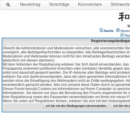
Neueintrag
Vorschläge
Kommentare
Stichworte
W
Suche
Neues
Reg
Registrierungsbedingu
Obwohl die Administratoren und Moderatoren versuchen, alle unerwünschten Bei
unmöglich, alle Beiträge/Nachrichten zu überprüfen. Alle Beiträge/Nachrichten d
Moderatoren und Webmaster können nicht für den Inhalt jedes Beitrags verantw
tatsächlich von diesen stammen).
Mit dem Vollenden der Registrierung erklären Sie Sich damit einverstanden, das 
Propaganda (extremer) politischer Ansichten oder (verbaler) Verstöße gegen da
sofort und dauerhaft gesperrt werden. Die IP-Adresse aller Beiträge wird protokol
erklären Sie sich damit einverstanden, dass die oben genannten Informationen 
werden ohne die Einwilligung des Webmasters nicht an Dritte weitergegeben. Ad
verantwortlich gemacht werden, falls sich jemand diese Daten durch so genanntes
Dieses Forum benutzt Cookies um Informationen auf ihrem Computer zu speicher
Informationen. Sie dienen nur dazu die Benutzung des Forums angenehmer für sie
ihrer Registrierung sowie des Passwortes verwendet(oder um Ihnen ein neues Pas
Wenn Sie unten auf 'Registrieren' klicken, erklären Sie sich mit den Nutzungsb