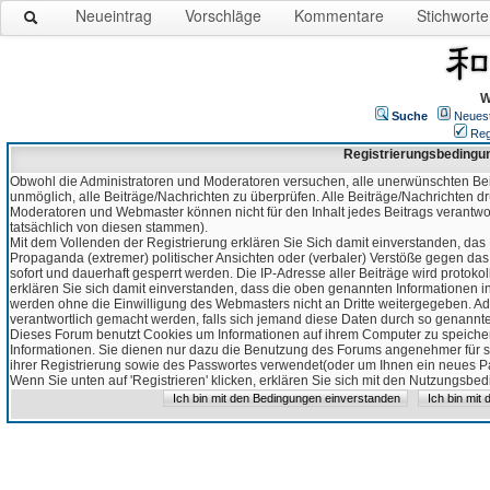
Neueintrag
Vorschläge
Kommentare
Stichworte
W
Suche
Neues
Reg
Registrierungsbedingu
Obwohl die Administratoren und Moderatoren versuchen, alle unerwünschten Bei
unmöglich, alle Beiträge/Nachrichten zu überprüfen. Alle Beiträge/Nachrichten d
Moderatoren und Webmaster können nicht für den Inhalt jedes Beitrags verantw
tatsächlich von diesen stammen).
Mit dem Vollenden der Registrierung erklären Sie Sich damit einverstanden, das 
Propaganda (extremer) politischer Ansichten oder (verbaler) Verstöße gegen da
sofort und dauerhaft gesperrt werden. Die IP-Adresse aller Beiträge wird protokol
erklären Sie sich damit einverstanden, dass die oben genannten Informationen 
werden ohne die Einwilligung des Webmasters nicht an Dritte weitergegeben. Ad
verantwortlich gemacht werden, falls sich jemand diese Daten durch so genanntes
Dieses Forum benutzt Cookies um Informationen auf ihrem Computer zu speicher
Informationen. Sie dienen nur dazu die Benutzung des Forums angenehmer für sie
ihrer Registrierung sowie des Passwortes verwendet(oder um Ihnen ein neues Pas
Wenn Sie unten auf 'Registrieren' klicken, erklären Sie sich mit den Nutzungsb