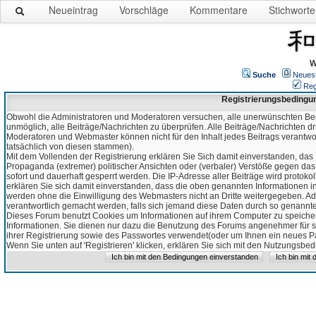
Neueintrag
Vorschläge
Kommentare
Stichworte
W
Suche
Neues
Reg
Registrierungsbedingu
Obwohl die Administratoren und Moderatoren versuchen, alle unerwünschten Bei
unmöglich, alle Beiträge/Nachrichten zu überprüfen. Alle Beiträge/Nachrichten d
Moderatoren und Webmaster können nicht für den Inhalt jedes Beitrags verantw
tatsächlich von diesen stammen).
Mit dem Vollenden der Registrierung erklären Sie Sich damit einverstanden, das 
Propaganda (extremer) politischer Ansichten oder (verbaler) Verstöße gegen da
sofort und dauerhaft gesperrt werden. Die IP-Adresse aller Beiträge wird protokol
erklären Sie sich damit einverstanden, dass die oben genannten Informationen 
werden ohne die Einwilligung des Webmasters nicht an Dritte weitergegeben. Ad
verantwortlich gemacht werden, falls sich jemand diese Daten durch so genanntes
Dieses Forum benutzt Cookies um Informationen auf ihrem Computer zu speicher
Informationen. Sie dienen nur dazu die Benutzung des Forums angenehmer für sie
ihrer Registrierung sowie des Passwortes verwendet(oder um Ihnen ein neues Pas
Wenn Sie unten auf 'Registrieren' klicken, erklären Sie sich mit den Nutzungsb