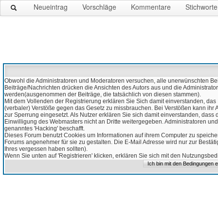
Neueintrag
Vorschläge
Kommentare
Stichworte
Obwohl die Administratoren und Moderatoren versuchen, alle unerwünschten Beitr
Beiträge/Nachrichten drücken die Ansichten des Autors aus und die Administrato
werden(ausgenommen der Beiträge, die tatsächlich von diesen stammen).
Mit dem Vollenden der Registrierung erklären Sie Sich damit einverstanden, das 
(verbaler) Verstöße gegen das Gesetz zu missbrauchen. Bei Verstößen kann ihr Ac
zur Sperrung eingesetzt. Als Nutzer erklären Sie sich damit einverstanden, da
Einwilligung des Webmasters nicht an Dritte weitergegeben. Administratoren und
genanntes 'Hacking' beschafft.
Dieses Forum benutzt Cookies um Informationen auf ihrem Computer zu speicher
Forums angenehmer für sie zu gestalten. Die E-Mail Adresse wird nur zur Bestät
Ihres vergessen haben sollten).
Wenn Sie unten auf 'Registrieren' klicken, erklären Sie sich mit den Nutzungsb