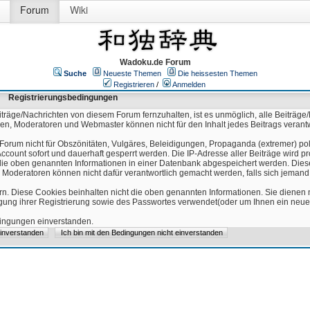
Forum
Wiki
Wadoku.de Forum
Suche
Neueste Themen
Die heissesten Themen
Registrieren
/
Anmelden
Registrierungsbedingungen
äge/Nachrichten von diesem Forum fernzuhalten, ist es unmöglich, alle Beiträge/
ren, Moderatoren und Webmaster können nicht für den Inhalt jedes Beitrags verant
Forum nicht für Obszönitäten, Vulgäres, Beleidigungen, Propaganda (extremer) pol
count sofort und dauerhaft gesperrt werden. Die IP-Adresse aller Beiträge wird pr
ss die oben genannten Informationen in einer Datenbank abgespeichert werden. Di
 Moderatoren können nicht dafür verantwortlich gemacht werden, falls sich jeman
n. Diese Cookies beinhalten nicht die oben genannten Informationen. Sie dienen
igung ihrer Registrierung sowie des Passwortes verwendet(oder um Ihnen ein neues
edingungen einverstanden.