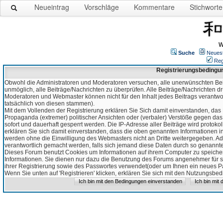
Neueintrag
Vorschläge
Kommentare
Stichworte
W
Suche
Neues
Reg
Registrierungsbedingu
Obwohl die Administratoren und Moderatoren versuchen, alle unerwünschten Bei
unmöglich, alle Beiträge/Nachrichten zu überprüfen. Alle Beiträge/Nachrichten d
Moderatoren und Webmaster können nicht für den Inhalt jedes Beitrags verantw
tatsächlich von diesen stammen).
Mit dem Vollenden der Registrierung erklären Sie Sich damit einverstanden, das 
Propaganda (extremer) politischer Ansichten oder (verbaler) Verstöße gegen da
sofort und dauerhaft gesperrt werden. Die IP-Adresse aller Beiträge wird protokol
erklären Sie sich damit einverstanden, dass die oben genannten Informationen 
werden ohne die Einwilligung des Webmasters nicht an Dritte weitergegeben. Ad
verantwortlich gemacht werden, falls sich jemand diese Daten durch so genanntes
Dieses Forum benutzt Cookies um Informationen auf ihrem Computer zu speicher
Informationen. Sie dienen nur dazu die Benutzung des Forums angenehmer für sie
ihrer Registrierung sowie des Passwortes verwendet(oder um Ihnen ein neues Pas
Wenn Sie unten auf 'Registrieren' klicken, erklären Sie sich mit den Nutzungsb