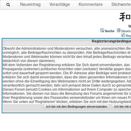
Neueintrag
Vorschläge
Kommentare
Stichworte
W
Suche
Neues
Reg
Registrierungsbedingu
Obwohl die Administratoren und Moderatoren versuchen, alle unerwünschten Bei
unmöglich, alle Beiträge/Nachrichten zu überprüfen. Alle Beiträge/Nachrichten d
Moderatoren und Webmaster können nicht für den Inhalt jedes Beitrags verantw
tatsächlich von diesen stammen).
Mit dem Vollenden der Registrierung erklären Sie Sich damit einverstanden, das 
Propaganda (extremer) politischer Ansichten oder (verbaler) Verstöße gegen da
sofort und dauerhaft gesperrt werden. Die IP-Adresse aller Beiträge wird protokol
erklären Sie sich damit einverstanden, dass die oben genannten Informationen 
werden ohne die Einwilligung des Webmasters nicht an Dritte weitergegeben. Ad
verantwortlich gemacht werden, falls sich jemand diese Daten durch so genanntes
Dieses Forum benutzt Cookies um Informationen auf ihrem Computer zu speicher
Informationen. Sie dienen nur dazu die Benutzung des Forums angenehmer für sie
ihrer Registrierung sowie des Passwortes verwendet(oder um Ihnen ein neues Pas
Wenn Sie unten auf 'Registrieren' klicken, erklären Sie sich mit den Nutzungsb