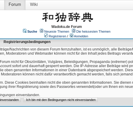
Forum
Wiki
Wadoku.de Forum
Suche
Neueste Themen
Die heissesten Themen
Registrieren
/
Anmelden
Registrierungsbedingungen
äge/Nachrichten von diesem Forum fernzuhalten, ist es unmöglich, alle Beiträge/
ren, Moderatoren und Webmaster können nicht für den Inhalt jedes Beitrags verant
Forum nicht für Obszönitäten, Vulgäres, Beleidigungen, Propaganda (extremer) pol
count sofort und dauerhaft gesperrt werden. Die IP-Adresse aller Beiträge wird pr
ss die oben genannten Informationen in einer Datenbank abgespeichert werden. Di
 Moderatoren können nicht dafür verantwortlich gemacht werden, falls sich jeman
n. Diese Cookies beinhalten nicht die oben genannten Informationen. Sie dienen
igung ihrer Registrierung sowie des Passwortes verwendet(oder um Ihnen ein neues
edingungen einverstanden.