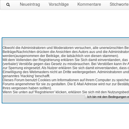
Neueintrag
Vorschläge
Kommentare
Stichworte
Obwohl die Administratoren und Moderatoren versuchen, alle unerwünschten Beitr
Beiträge/Nachrichten drücken die Ansichten des Autors aus und die Administrato
werden(ausgenommen der Beiträge, die tatsächlich von diesen stammen).
Mit dem Vollenden der Registrierung erklären Sie Sich damit einverstanden, das 
(verbaler) Verstöße gegen das Gesetz zu missbrauchen. Bei Verstößen kann ihr Ac
zur Sperrung eingesetzt. Als Nutzer erklären Sie sich damit einverstanden, da
Einwilligung des Webmasters nicht an Dritte weitergegeben. Administratoren und
genanntes 'Hacking' beschafft.
Dieses Forum benutzt Cookies um Informationen auf ihrem Computer zu speicher
Forums angenehmer für sie zu gestalten. Die E-Mail Adresse wird nur zur Bestät
Ihres vergessen haben sollten).
Wenn Sie unten auf 'Registrieren' klicken, erklären Sie sich mit den Nutzungsb