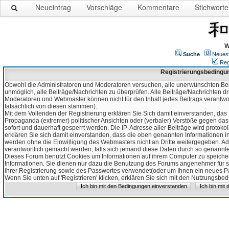
Neueintrag
Vorschläge
Kommentare
Stichworte
W
Suche
Neues
Reg
Registrierungsbedingu
Obwohl die Administratoren und Moderatoren versuchen, alle unerwünschten Bei
unmöglich, alle Beiträge/Nachrichten zu überprüfen. Alle Beiträge/Nachrichten d
Moderatoren und Webmaster können nicht für den Inhalt jedes Beitrags verantw
tatsächlich von diesen stammen).
Mit dem Vollenden der Registrierung erklären Sie Sich damit einverstanden, das 
Propaganda (extremer) politischer Ansichten oder (verbaler) Verstöße gegen da
sofort und dauerhaft gesperrt werden. Die IP-Adresse aller Beiträge wird protokol
erklären Sie sich damit einverstanden, dass die oben genannten Informationen 
werden ohne die Einwilligung des Webmasters nicht an Dritte weitergegeben. Ad
verantwortlich gemacht werden, falls sich jemand diese Daten durch so genanntes
Dieses Forum benutzt Cookies um Informationen auf ihrem Computer zu speicher
Informationen. Sie dienen nur dazu die Benutzung des Forums angenehmer für sie
ihrer Registrierung sowie des Passwortes verwendet(oder um Ihnen ein neues Pas
Wenn Sie unten auf 'Registrieren' klicken, erklären Sie sich mit den Nutzungsb