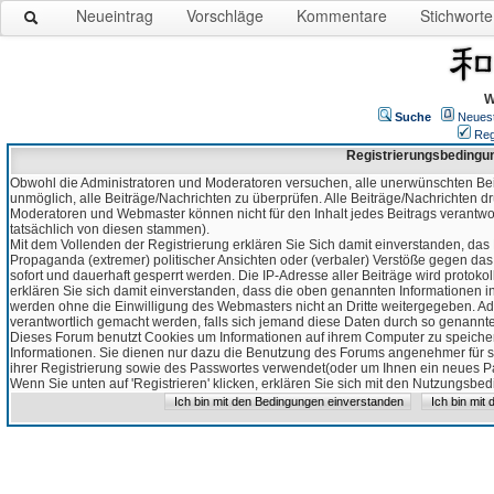
Neueintrag
Vorschläge
Kommentare
Stichworte
W
Suche
Neues
Reg
Registrierungsbedingu
Obwohl die Administratoren und Moderatoren versuchen, alle unerwünschten Bei
unmöglich, alle Beiträge/Nachrichten zu überprüfen. Alle Beiträge/Nachrichten d
Moderatoren und Webmaster können nicht für den Inhalt jedes Beitrags verantw
tatsächlich von diesen stammen).
Mit dem Vollenden der Registrierung erklären Sie Sich damit einverstanden, das 
Propaganda (extremer) politischer Ansichten oder (verbaler) Verstöße gegen da
sofort und dauerhaft gesperrt werden. Die IP-Adresse aller Beiträge wird protokol
erklären Sie sich damit einverstanden, dass die oben genannten Informationen 
werden ohne die Einwilligung des Webmasters nicht an Dritte weitergegeben. Ad
verantwortlich gemacht werden, falls sich jemand diese Daten durch so genanntes
Dieses Forum benutzt Cookies um Informationen auf ihrem Computer zu speicher
Informationen. Sie dienen nur dazu die Benutzung des Forums angenehmer für sie
ihrer Registrierung sowie des Passwortes verwendet(oder um Ihnen ein neues Pas
Wenn Sie unten auf 'Registrieren' klicken, erklären Sie sich mit den Nutzungsb