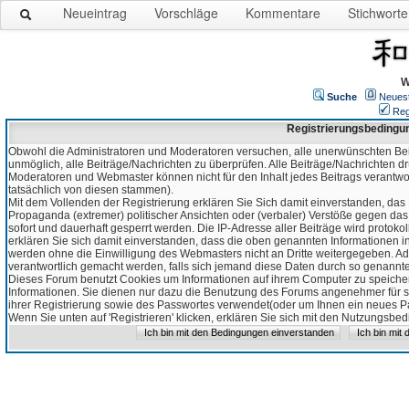
Neueintrag
Vorschläge
Kommentare
Stichworte
W
Suche
Neues
Reg
Registrierungsbedingu
Obwohl die Administratoren und Moderatoren versuchen, alle unerwünschten Bei
unmöglich, alle Beiträge/Nachrichten zu überprüfen. Alle Beiträge/Nachrichten d
Moderatoren und Webmaster können nicht für den Inhalt jedes Beitrags verantw
tatsächlich von diesen stammen).
Mit dem Vollenden der Registrierung erklären Sie Sich damit einverstanden, das 
Propaganda (extremer) politischer Ansichten oder (verbaler) Verstöße gegen da
sofort und dauerhaft gesperrt werden. Die IP-Adresse aller Beiträge wird protokol
erklären Sie sich damit einverstanden, dass die oben genannten Informationen 
werden ohne die Einwilligung des Webmasters nicht an Dritte weitergegeben. Ad
verantwortlich gemacht werden, falls sich jemand diese Daten durch so genanntes
Dieses Forum benutzt Cookies um Informationen auf ihrem Computer zu speicher
Informationen. Sie dienen nur dazu die Benutzung des Forums angenehmer für sie
ihrer Registrierung sowie des Passwortes verwendet(oder um Ihnen ein neues Pas
Wenn Sie unten auf 'Registrieren' klicken, erklären Sie sich mit den Nutzungsb