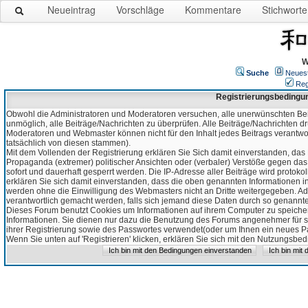
Neueintrag
Vorschläge
Kommentare
Stichworte
W
Suche
Neues
Reg
Registrierungsbedingu
Obwohl die Administratoren und Moderatoren versuchen, alle unerwünschten Bei
unmöglich, alle Beiträge/Nachrichten zu überprüfen. Alle Beiträge/Nachrichten d
Moderatoren und Webmaster können nicht für den Inhalt jedes Beitrags verantw
tatsächlich von diesen stammen).
Mit dem Vollenden der Registrierung erklären Sie Sich damit einverstanden, das 
Propaganda (extremer) politischer Ansichten oder (verbaler) Verstöße gegen da
sofort und dauerhaft gesperrt werden. Die IP-Adresse aller Beiträge wird protokol
erklären Sie sich damit einverstanden, dass die oben genannten Informationen 
werden ohne die Einwilligung des Webmasters nicht an Dritte weitergegeben. Ad
verantwortlich gemacht werden, falls sich jemand diese Daten durch so genanntes
Dieses Forum benutzt Cookies um Informationen auf ihrem Computer zu speicher
Informationen. Sie dienen nur dazu die Benutzung des Forums angenehmer für sie
ihrer Registrierung sowie des Passwortes verwendet(oder um Ihnen ein neues Pas
Wenn Sie unten auf 'Registrieren' klicken, erklären Sie sich mit den Nutzungsb