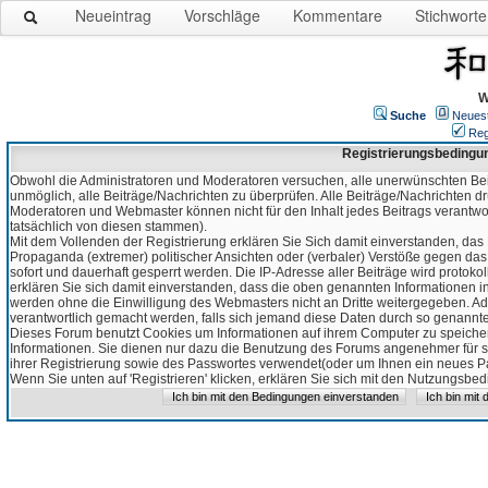
Neueintrag
Vorschläge
Kommentare
Stichworte
W
Suche
Neues
Reg
Registrierungsbedingu
Obwohl die Administratoren und Moderatoren versuchen, alle unerwünschten Bei
unmöglich, alle Beiträge/Nachrichten zu überprüfen. Alle Beiträge/Nachrichten d
Moderatoren und Webmaster können nicht für den Inhalt jedes Beitrags verantw
tatsächlich von diesen stammen).
Mit dem Vollenden der Registrierung erklären Sie Sich damit einverstanden, das 
Propaganda (extremer) politischer Ansichten oder (verbaler) Verstöße gegen da
sofort und dauerhaft gesperrt werden. Die IP-Adresse aller Beiträge wird protokol
erklären Sie sich damit einverstanden, dass die oben genannten Informationen 
werden ohne die Einwilligung des Webmasters nicht an Dritte weitergegeben. Ad
verantwortlich gemacht werden, falls sich jemand diese Daten durch so genanntes
Dieses Forum benutzt Cookies um Informationen auf ihrem Computer zu speicher
Informationen. Sie dienen nur dazu die Benutzung des Forums angenehmer für sie
ihrer Registrierung sowie des Passwortes verwendet(oder um Ihnen ein neues Pas
Wenn Sie unten auf 'Registrieren' klicken, erklären Sie sich mit den Nutzungsb