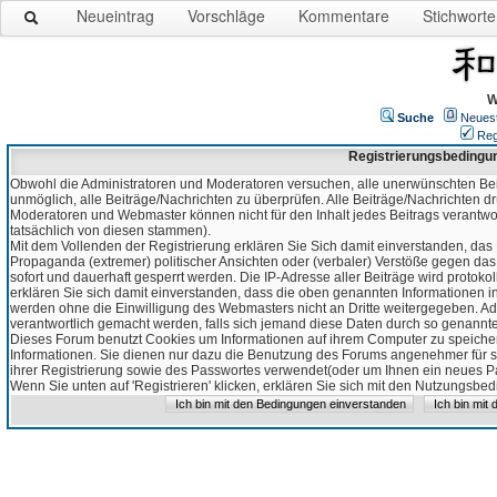
Neueintrag
Vorschläge
Kommentare
Stichworte
W
Suche
Neues
Reg
Registrierungsbedingu
Obwohl die Administratoren und Moderatoren versuchen, alle unerwünschten Bei
unmöglich, alle Beiträge/Nachrichten zu überprüfen. Alle Beiträge/Nachrichten d
Moderatoren und Webmaster können nicht für den Inhalt jedes Beitrags verantw
tatsächlich von diesen stammen).
Mit dem Vollenden der Registrierung erklären Sie Sich damit einverstanden, das 
Propaganda (extremer) politischer Ansichten oder (verbaler) Verstöße gegen da
sofort und dauerhaft gesperrt werden. Die IP-Adresse aller Beiträge wird protokol
erklären Sie sich damit einverstanden, dass die oben genannten Informationen 
werden ohne die Einwilligung des Webmasters nicht an Dritte weitergegeben. Ad
verantwortlich gemacht werden, falls sich jemand diese Daten durch so genanntes
Dieses Forum benutzt Cookies um Informationen auf ihrem Computer zu speicher
Informationen. Sie dienen nur dazu die Benutzung des Forums angenehmer für sie
ihrer Registrierung sowie des Passwortes verwendet(oder um Ihnen ein neues Pas
Wenn Sie unten auf 'Registrieren' klicken, erklären Sie sich mit den Nutzungsb