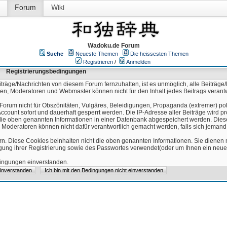
Forum
Wiki
Wadoku.de Forum
Suche
Neueste Themen
Die heissesten Themen
Registrieren
/
Anmelden
Registrierungsbedingungen
äge/Nachrichten von diesem Forum fernzuhalten, ist es unmöglich, alle Beiträge/
ren, Moderatoren und Webmaster können nicht für den Inhalt jedes Beitrags verant
Forum nicht für Obszönitäten, Vulgäres, Beleidigungen, Propaganda (extremer) pol
count sofort und dauerhaft gesperrt werden. Die IP-Adresse aller Beiträge wird pr
ss die oben genannten Informationen in einer Datenbank abgespeichert werden. Di
 Moderatoren können nicht dafür verantwortlich gemacht werden, falls sich jeman
n. Diese Cookies beinhalten nicht die oben genannten Informationen. Sie dienen
igung ihrer Registrierung sowie des Passwortes verwendet(oder um Ihnen ein neues
edingungen einverstanden.