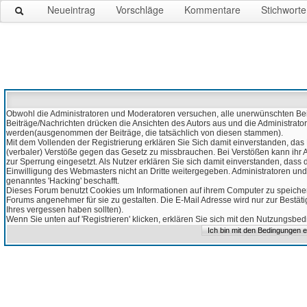
Neueintrag
Vorschläge
Kommentare
Stichworte
Obwohl die Administratoren und Moderatoren versuchen, alle unerwünschten Beitr
Beiträge/Nachrichten drücken die Ansichten des Autors aus und die Administrato
werden(ausgenommen der Beiträge, die tatsächlich von diesen stammen).
Mit dem Vollenden der Registrierung erklären Sie Sich damit einverstanden, das 
(verbaler) Verstöße gegen das Gesetz zu missbrauchen. Bei Verstößen kann ihr Ac
zur Sperrung eingesetzt. Als Nutzer erklären Sie sich damit einverstanden, da
Einwilligung des Webmasters nicht an Dritte weitergegeben. Administratoren und
genanntes 'Hacking' beschafft.
Dieses Forum benutzt Cookies um Informationen auf ihrem Computer zu speicher
Forums angenehmer für sie zu gestalten. Die E-Mail Adresse wird nur zur Bestät
Ihres vergessen haben sollten).
Wenn Sie unten auf 'Registrieren' klicken, erklären Sie sich mit den Nutzungsb