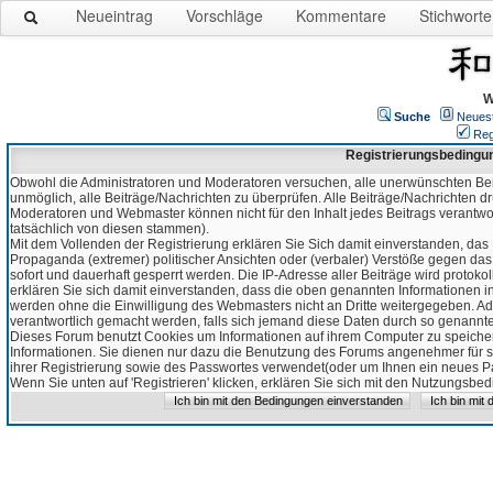
Neueintrag
Vorschläge
Kommentare
Stichworte
W
Suche
Neues
Reg
Registrierungsbedingu
Obwohl die Administratoren und Moderatoren versuchen, alle unerwünschten Bei
unmöglich, alle Beiträge/Nachrichten zu überprüfen. Alle Beiträge/Nachrichten d
Moderatoren und Webmaster können nicht für den Inhalt jedes Beitrags verantw
tatsächlich von diesen stammen).
Mit dem Vollenden der Registrierung erklären Sie Sich damit einverstanden, das 
Propaganda (extremer) politischer Ansichten oder (verbaler) Verstöße gegen da
sofort und dauerhaft gesperrt werden. Die IP-Adresse aller Beiträge wird protokol
erklären Sie sich damit einverstanden, dass die oben genannten Informationen 
werden ohne die Einwilligung des Webmasters nicht an Dritte weitergegeben. Ad
verantwortlich gemacht werden, falls sich jemand diese Daten durch so genanntes
Dieses Forum benutzt Cookies um Informationen auf ihrem Computer zu speicher
Informationen. Sie dienen nur dazu die Benutzung des Forums angenehmer für sie
ihrer Registrierung sowie des Passwortes verwendet(oder um Ihnen ein neues Pas
Wenn Sie unten auf 'Registrieren' klicken, erklären Sie sich mit den Nutzungsb