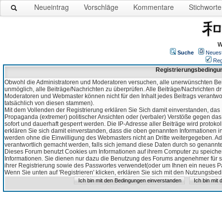
Neueintrag
Vorschläge
Kommentare
Stichworte
W
Suche
Neues
Reg
Registrierungsbedingu
Obwohl die Administratoren und Moderatoren versuchen, alle unerwünschten Bei
unmöglich, alle Beiträge/Nachrichten zu überprüfen. Alle Beiträge/Nachrichten d
Moderatoren und Webmaster können nicht für den Inhalt jedes Beitrags verantw
tatsächlich von diesen stammen).
Mit dem Vollenden der Registrierung erklären Sie Sich damit einverstanden, das 
Propaganda (extremer) politischer Ansichten oder (verbaler) Verstöße gegen da
sofort und dauerhaft gesperrt werden. Die IP-Adresse aller Beiträge wird protokol
erklären Sie sich damit einverstanden, dass die oben genannten Informationen 
werden ohne die Einwilligung des Webmasters nicht an Dritte weitergegeben. Ad
verantwortlich gemacht werden, falls sich jemand diese Daten durch so genanntes
Dieses Forum benutzt Cookies um Informationen auf ihrem Computer zu speicher
Informationen. Sie dienen nur dazu die Benutzung des Forums angenehmer für sie
ihrer Registrierung sowie des Passwortes verwendet(oder um Ihnen ein neues Pas
Wenn Sie unten auf 'Registrieren' klicken, erklären Sie sich mit den Nutzungsb