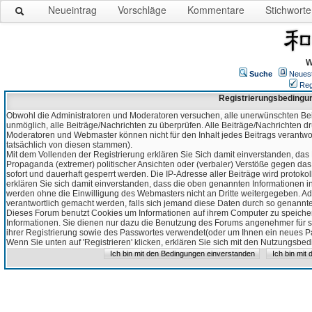
Neueintrag
Vorschläge
Kommentare
Stichworte
W
Suche
Neues
Reg
Registrierungsbedingu
Obwohl die Administratoren und Moderatoren versuchen, alle unerwünschten Bei
unmöglich, alle Beiträge/Nachrichten zu überprüfen. Alle Beiträge/Nachrichten d
Moderatoren und Webmaster können nicht für den Inhalt jedes Beitrags verantw
tatsächlich von diesen stammen).
Mit dem Vollenden der Registrierung erklären Sie Sich damit einverstanden, das 
Propaganda (extremer) politischer Ansichten oder (verbaler) Verstöße gegen da
sofort und dauerhaft gesperrt werden. Die IP-Adresse aller Beiträge wird protokol
erklären Sie sich damit einverstanden, dass die oben genannten Informationen 
werden ohne die Einwilligung des Webmasters nicht an Dritte weitergegeben. Ad
verantwortlich gemacht werden, falls sich jemand diese Daten durch so genanntes
Dieses Forum benutzt Cookies um Informationen auf ihrem Computer zu speicher
Informationen. Sie dienen nur dazu die Benutzung des Forums angenehmer für sie
ihrer Registrierung sowie des Passwortes verwendet(oder um Ihnen ein neues Pas
Wenn Sie unten auf 'Registrieren' klicken, erklären Sie sich mit den Nutzungsb