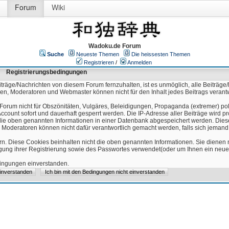
Forum
Wiki
Wadoku.de Forum
Suche
Neueste Themen
Die heissesten Themen
Registrieren
/
Anmelden
Registrierungsbedingungen
äge/Nachrichten von diesem Forum fernzuhalten, ist es unmöglich, alle Beiträge/
ren, Moderatoren und Webmaster können nicht für den Inhalt jedes Beitrags verant
Forum nicht für Obszönitäten, Vulgäres, Beleidigungen, Propaganda (extremer) pol
count sofort und dauerhaft gesperrt werden. Die IP-Adresse aller Beiträge wird pr
ss die oben genannten Informationen in einer Datenbank abgespeichert werden. Di
 Moderatoren können nicht dafür verantwortlich gemacht werden, falls sich jeman
n. Diese Cookies beinhalten nicht die oben genannten Informationen. Sie dienen
igung ihrer Registrierung sowie des Passwortes verwendet(oder um Ihnen ein neues
edingungen einverstanden.