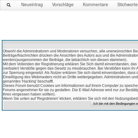
Neueintrag
Vorschläge
Kommentare
Stichworte
Obwohl die Administratoren und Moderatoren versuchen, alle unerwünschten Beitr
Beiträge/Nachrichten drücken die Ansichten des Autors aus und die Administrato
werden(ausgenommen der Beiträge, die tatsächlich von diesen stammen).
Mit dem Vollenden der Registrierung erklären Sie Sich damit einverstanden, das 
(verbaler) Verstöße gegen das Gesetz zu missbrauchen. Bei Verstößen kann ihr Ac
zur Sperrung eingesetzt. Als Nutzer erklären Sie sich damit einverstanden, da
Einwilligung des Webmasters nicht an Dritte weitergegeben. Administratoren und
genanntes 'Hacking' beschafft.
Dieses Forum benutzt Cookies um Informationen auf ihrem Computer zu speicher
Forums angenehmer für sie zu gestalten. Die E-Mail Adresse wird nur zur Bestät
Ihres vergessen haben sollten).
Wenn Sie unten auf 'Registrieren' klicken, erklären Sie sich mit den Nutzungsb