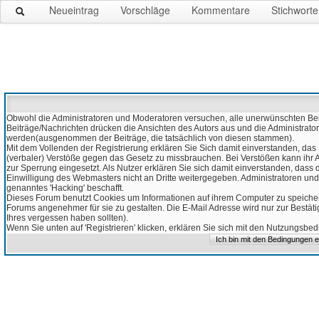
Neueintrag
Vorschläge
Kommentare
Stichworte
Obwohl die Administratoren und Moderatoren versuchen, alle unerwünschten Beitr
Beiträge/Nachrichten drücken die Ansichten des Autors aus und die Administrato
werden(ausgenommen der Beiträge, die tatsächlich von diesen stammen).
Mit dem Vollenden der Registrierung erklären Sie Sich damit einverstanden, das 
(verbaler) Verstöße gegen das Gesetz zu missbrauchen. Bei Verstößen kann ihr Ac
zur Sperrung eingesetzt. Als Nutzer erklären Sie sich damit einverstanden, da
Einwilligung des Webmasters nicht an Dritte weitergegeben. Administratoren und
genanntes 'Hacking' beschafft.
Dieses Forum benutzt Cookies um Informationen auf ihrem Computer zu speicher
Forums angenehmer für sie zu gestalten. Die E-Mail Adresse wird nur zur Bestät
Ihres vergessen haben sollten).
Wenn Sie unten auf 'Registrieren' klicken, erklären Sie sich mit den Nutzungsb