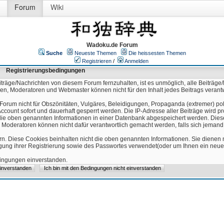
Forum
Wiki
Wadoku.de Forum
Suche
Neueste Themen
Die heissesten Themen
Registrieren
/
Anmelden
Registrierungsbedingungen
äge/Nachrichten von diesem Forum fernzuhalten, ist es unmöglich, alle Beiträge/
ren, Moderatoren und Webmaster können nicht für den Inhalt jedes Beitrags verant
Forum nicht für Obszönitäten, Vulgäres, Beleidigungen, Propaganda (extremer) pol
count sofort und dauerhaft gesperrt werden. Die IP-Adresse aller Beiträge wird pr
ss die oben genannten Informationen in einer Datenbank abgespeichert werden. Di
 Moderatoren können nicht dafür verantwortlich gemacht werden, falls sich jeman
n. Diese Cookies beinhalten nicht die oben genannten Informationen. Sie dienen
igung ihrer Registrierung sowie des Passwortes verwendet(oder um Ihnen ein neues
edingungen einverstanden.