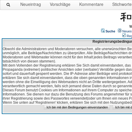
Neueintrag
Vorschläge
Kommentare
Stichworte
W
Suche
Neues
Reg
Registrierungsbedingu
Obwohl die Administratoren und Moderatoren versuchen, alle unerwünschten Bei
unmöglich, alle Beiträge/Nachrichten zu überprüfen. Alle Beiträge/Nachrichten d
Moderatoren und Webmaster können nicht für den Inhalt jedes Beitrags verantw
tatsächlich von diesen stammen).
Mit dem Vollenden der Registrierung erklären Sie Sich damit einverstanden, das 
Propaganda (extremer) politischer Ansichten oder (verbaler) Verstöße gegen da
sofort und dauerhaft gesperrt werden. Die IP-Adresse aller Beiträge wird protokol
erklären Sie sich damit einverstanden, dass die oben genannten Informationen 
werden ohne die Einwilligung des Webmasters nicht an Dritte weitergegeben. Ad
verantwortlich gemacht werden, falls sich jemand diese Daten durch so genanntes
Dieses Forum benutzt Cookies um Informationen auf ihrem Computer zu speicher
Informationen. Sie dienen nur dazu die Benutzung des Forums angenehmer für sie
ihrer Registrierung sowie des Passwortes verwendet(oder um Ihnen ein neues Pas
Wenn Sie unten auf 'Registrieren' klicken, erklären Sie sich mit den Nutzungsb