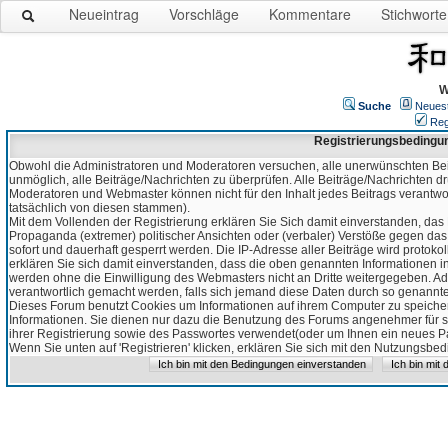
Neueintrag
Vorschläge
Kommentare
Stichworte
W
Suche
Neues
Reg
Registrierungsbedingu
Obwohl die Administratoren und Moderatoren versuchen, alle unerwünschten Bei
unmöglich, alle Beiträge/Nachrichten zu überprüfen. Alle Beiträge/Nachrichten d
Moderatoren und Webmaster können nicht für den Inhalt jedes Beitrags verantw
tatsächlich von diesen stammen).
Mit dem Vollenden der Registrierung erklären Sie Sich damit einverstanden, das 
Propaganda (extremer) politischer Ansichten oder (verbaler) Verstöße gegen da
sofort und dauerhaft gesperrt werden. Die IP-Adresse aller Beiträge wird protokol
erklären Sie sich damit einverstanden, dass die oben genannten Informationen 
werden ohne die Einwilligung des Webmasters nicht an Dritte weitergegeben. Ad
verantwortlich gemacht werden, falls sich jemand diese Daten durch so genanntes
Dieses Forum benutzt Cookies um Informationen auf ihrem Computer zu speicher
Informationen. Sie dienen nur dazu die Benutzung des Forums angenehmer für sie
ihrer Registrierung sowie des Passwortes verwendet(oder um Ihnen ein neues Pas
Wenn Sie unten auf 'Registrieren' klicken, erklären Sie sich mit den Nutzungsb