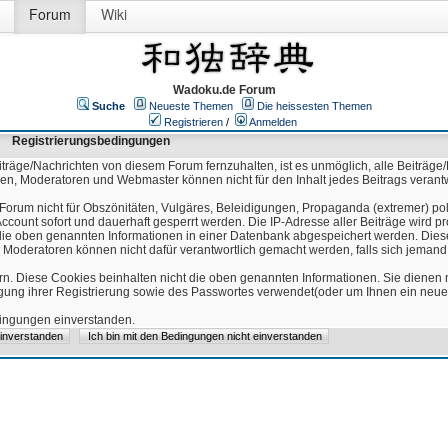
Forum
Wiki
Wadoku.de Forum
Suche
Neueste Themen
Die heissesten Themen
Registrieren
/
Anmelden
Registrierungsbedingungen
äge/Nachrichten von diesem Forum fernzuhalten, ist es unmöglich, alle Beiträge/
ren, Moderatoren und Webmaster können nicht für den Inhalt jedes Beitrags verant
Forum nicht für Obszönitäten, Vulgäres, Beleidigungen, Propaganda (extremer) pol
count sofort und dauerhaft gesperrt werden. Die IP-Adresse aller Beiträge wird pr
ss die oben genannten Informationen in einer Datenbank abgespeichert werden. Di
 Moderatoren können nicht dafür verantwortlich gemacht werden, falls sich jeman
n. Diese Cookies beinhalten nicht die oben genannten Informationen. Sie dienen
igung ihrer Registrierung sowie des Passwortes verwendet(oder um Ihnen ein neues
edingungen einverstanden.