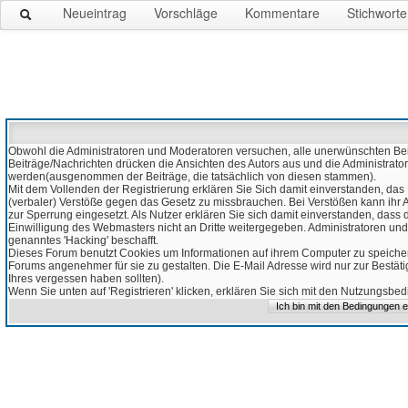
Neueintrag
Vorschläge
Kommentare
Stichworte
Obwohl die Administratoren und Moderatoren versuchen, alle unerwünschten Beitr
Beiträge/Nachrichten drücken die Ansichten des Autors aus und die Administrato
werden(ausgenommen der Beiträge, die tatsächlich von diesen stammen).
Mit dem Vollenden der Registrierung erklären Sie Sich damit einverstanden, das 
(verbaler) Verstöße gegen das Gesetz zu missbrauchen. Bei Verstößen kann ihr Ac
zur Sperrung eingesetzt. Als Nutzer erklären Sie sich damit einverstanden, da
Einwilligung des Webmasters nicht an Dritte weitergegeben. Administratoren und
genanntes 'Hacking' beschafft.
Dieses Forum benutzt Cookies um Informationen auf ihrem Computer zu speicher
Forums angenehmer für sie zu gestalten. Die E-Mail Adresse wird nur zur Bestät
Ihres vergessen haben sollten).
Wenn Sie unten auf 'Registrieren' klicken, erklären Sie sich mit den Nutzungsb