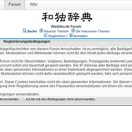
Forum
Wiki
Wadoku.de Forum
Suche
Neueste Themen
Die heissesten Themen
Registrieren
/
Anmelden
Registrierungsbedingungen
äge/Nachrichten von diesem Forum fernzuhalten, ist es unmöglich, alle Beiträge/
ren, Moderatoren und Webmaster können nicht für den Inhalt jedes Beitrags verant
Forum nicht für Obszönitäten, Vulgäres, Beleidigungen, Propaganda (extremer) pol
count sofort und dauerhaft gesperrt werden. Die IP-Adresse aller Beiträge wird pr
ss die oben genannten Informationen in einer Datenbank abgespeichert werden. Di
 Moderatoren können nicht dafür verantwortlich gemacht werden, falls sich jeman
n. Diese Cookies beinhalten nicht die oben genannten Informationen. Sie dienen
igung ihrer Registrierung sowie des Passwortes verwendet(oder um Ihnen ein neues
edingungen einverstanden.