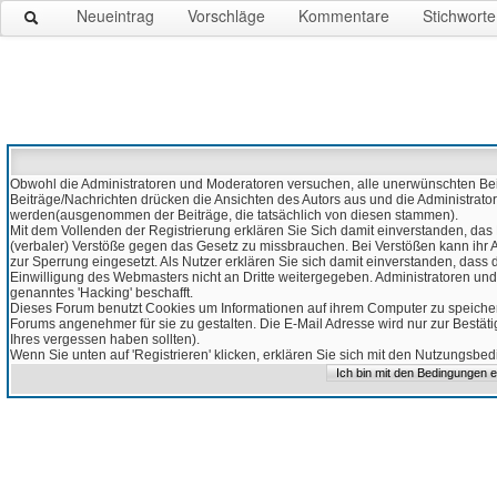
Neueintrag
Vorschläge
Kommentare
Stichworte
Obwohl die Administratoren und Moderatoren versuchen, alle unerwünschten Beitr
Beiträge/Nachrichten drücken die Ansichten des Autors aus und die Administrato
werden(ausgenommen der Beiträge, die tatsächlich von diesen stammen).
Mit dem Vollenden der Registrierung erklären Sie Sich damit einverstanden, das 
(verbaler) Verstöße gegen das Gesetz zu missbrauchen. Bei Verstößen kann ihr Ac
zur Sperrung eingesetzt. Als Nutzer erklären Sie sich damit einverstanden, da
Einwilligung des Webmasters nicht an Dritte weitergegeben. Administratoren und
genanntes 'Hacking' beschafft.
Dieses Forum benutzt Cookies um Informationen auf ihrem Computer zu speicher
Forums angenehmer für sie zu gestalten. Die E-Mail Adresse wird nur zur Bestät
Ihres vergessen haben sollten).
Wenn Sie unten auf 'Registrieren' klicken, erklären Sie sich mit den Nutzungsb