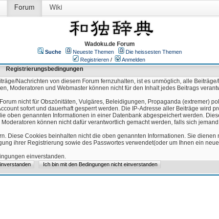
Forum
Wiki
Wadoku.de Forum
Suche
Neueste Themen
Die heissesten Themen
Registrieren
/
Anmelden
Registrierungsbedingungen
äge/Nachrichten von diesem Forum fernzuhalten, ist es unmöglich, alle Beiträge/
ren, Moderatoren und Webmaster können nicht für den Inhalt jedes Beitrags verant
Forum nicht für Obszönitäten, Vulgäres, Beleidigungen, Propaganda (extremer) pol
count sofort und dauerhaft gesperrt werden. Die IP-Adresse aller Beiträge wird pr
ss die oben genannten Informationen in einer Datenbank abgespeichert werden. Di
 Moderatoren können nicht dafür verantwortlich gemacht werden, falls sich jeman
n. Diese Cookies beinhalten nicht die oben genannten Informationen. Sie dienen
igung ihrer Registrierung sowie des Passwortes verwendet(oder um Ihnen ein neues
edingungen einverstanden.