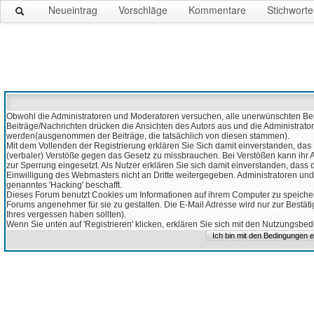
Neueintrag
Vorschläge
Kommentare
Stichworte
Obwohl die Administratoren und Moderatoren versuchen, alle unerwünschten Beitr
Beiträge/Nachrichten drücken die Ansichten des Autors aus und die Administrato
werden(ausgenommen der Beiträge, die tatsächlich von diesen stammen).
Mit dem Vollenden der Registrierung erklären Sie Sich damit einverstanden, das 
(verbaler) Verstöße gegen das Gesetz zu missbrauchen. Bei Verstößen kann ihr Ac
zur Sperrung eingesetzt. Als Nutzer erklären Sie sich damit einverstanden, da
Einwilligung des Webmasters nicht an Dritte weitergegeben. Administratoren und
genanntes 'Hacking' beschafft.
Dieses Forum benutzt Cookies um Informationen auf ihrem Computer zu speicher
Forums angenehmer für sie zu gestalten. Die E-Mail Adresse wird nur zur Bestät
Ihres vergessen haben sollten).
Wenn Sie unten auf 'Registrieren' klicken, erklären Sie sich mit den Nutzungsb