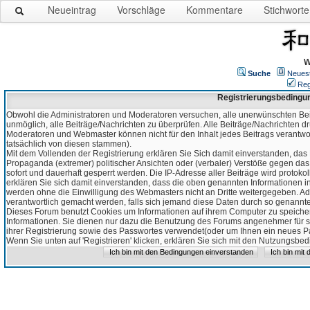
Neueintrag
Vorschläge
Kommentare
Stichworte
W
Suche
Neues
Reg
Registrierungsbedingu
Obwohl die Administratoren und Moderatoren versuchen, alle unerwünschten Bei
unmöglich, alle Beiträge/Nachrichten zu überprüfen. Alle Beiträge/Nachrichten d
Moderatoren und Webmaster können nicht für den Inhalt jedes Beitrags verantw
tatsächlich von diesen stammen).
Mit dem Vollenden der Registrierung erklären Sie Sich damit einverstanden, das 
Propaganda (extremer) politischer Ansichten oder (verbaler) Verstöße gegen da
sofort und dauerhaft gesperrt werden. Die IP-Adresse aller Beiträge wird protokol
erklären Sie sich damit einverstanden, dass die oben genannten Informationen 
werden ohne die Einwilligung des Webmasters nicht an Dritte weitergegeben. Ad
verantwortlich gemacht werden, falls sich jemand diese Daten durch so genanntes
Dieses Forum benutzt Cookies um Informationen auf ihrem Computer zu speicher
Informationen. Sie dienen nur dazu die Benutzung des Forums angenehmer für sie
ihrer Registrierung sowie des Passwortes verwendet(oder um Ihnen ein neues Pas
Wenn Sie unten auf 'Registrieren' klicken, erklären Sie sich mit den Nutzungsb