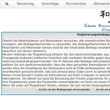
Neueintrag
Vorschläge
Kommentare
Stichworte
W
Suche
Neues
Reg
Registrierungsbedingu
Obwohl die Administratoren und Moderatoren versuchen, alle unerwünschten Bei
unmöglich, alle Beiträge/Nachrichten zu überprüfen. Alle Beiträge/Nachrichten d
Moderatoren und Webmaster können nicht für den Inhalt jedes Beitrags verantw
tatsächlich von diesen stammen).
Mit dem Vollenden der Registrierung erklären Sie Sich damit einverstanden, das 
Propaganda (extremer) politischer Ansichten oder (verbaler) Verstöße gegen da
sofort und dauerhaft gesperrt werden. Die IP-Adresse aller Beiträge wird protokol
erklären Sie sich damit einverstanden, dass die oben genannten Informationen 
werden ohne die Einwilligung des Webmasters nicht an Dritte weitergegeben. Ad
verantwortlich gemacht werden, falls sich jemand diese Daten durch so genanntes
Dieses Forum benutzt Cookies um Informationen auf ihrem Computer zu speicher
Informationen. Sie dienen nur dazu die Benutzung des Forums angenehmer für sie
ihrer Registrierung sowie des Passwortes verwendet(oder um Ihnen ein neues Pas
Wenn Sie unten auf 'Registrieren' klicken, erklären Sie sich mit den Nutzungsb