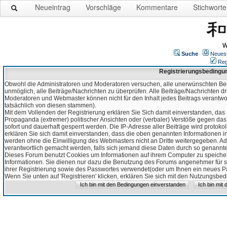
Neueintrag
Vorschläge
Kommentare
Stichworte
W
Suche
Neues
Reg
Registrierungsbedingu
Obwohl die Administratoren und Moderatoren versuchen, alle unerwünschten Bei
unmöglich, alle Beiträge/Nachrichten zu überprüfen. Alle Beiträge/Nachrichten d
Moderatoren und Webmaster können nicht für den Inhalt jedes Beitrags verantw
tatsächlich von diesen stammen).
Mit dem Vollenden der Registrierung erklären Sie Sich damit einverstanden, das 
Propaganda (extremer) politischer Ansichten oder (verbaler) Verstöße gegen da
sofort und dauerhaft gesperrt werden. Die IP-Adresse aller Beiträge wird protokol
erklären Sie sich damit einverstanden, dass die oben genannten Informationen 
werden ohne die Einwilligung des Webmasters nicht an Dritte weitergegeben. Ad
verantwortlich gemacht werden, falls sich jemand diese Daten durch so genanntes
Dieses Forum benutzt Cookies um Informationen auf ihrem Computer zu speicher
Informationen. Sie dienen nur dazu die Benutzung des Forums angenehmer für sie
ihrer Registrierung sowie des Passwortes verwendet(oder um Ihnen ein neues Pas
Wenn Sie unten auf 'Registrieren' klicken, erklären Sie sich mit den Nutzungsb