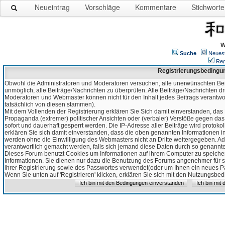
Neueintrag
Vorschläge
Kommentare
Stichworte
W
Suche
Neues
Reg
Registrierungsbedingu
Obwohl die Administratoren und Moderatoren versuchen, alle unerwünschten Bei
unmöglich, alle Beiträge/Nachrichten zu überprüfen. Alle Beiträge/Nachrichten d
Moderatoren und Webmaster können nicht für den Inhalt jedes Beitrags verantw
tatsächlich von diesen stammen).
Mit dem Vollenden der Registrierung erklären Sie Sich damit einverstanden, das 
Propaganda (extremer) politischer Ansichten oder (verbaler) Verstöße gegen da
sofort und dauerhaft gesperrt werden. Die IP-Adresse aller Beiträge wird protokol
erklären Sie sich damit einverstanden, dass die oben genannten Informationen 
werden ohne die Einwilligung des Webmasters nicht an Dritte weitergegeben. Ad
verantwortlich gemacht werden, falls sich jemand diese Daten durch so genanntes
Dieses Forum benutzt Cookies um Informationen auf ihrem Computer zu speicher
Informationen. Sie dienen nur dazu die Benutzung des Forums angenehmer für sie
ihrer Registrierung sowie des Passwortes verwendet(oder um Ihnen ein neues Pas
Wenn Sie unten auf 'Registrieren' klicken, erklären Sie sich mit den Nutzungsb