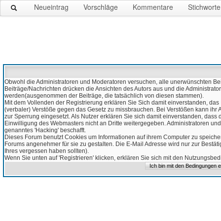
Neueintrag
Vorschläge
Kommentare
Stichworte
Obwohl die Administratoren und Moderatoren versuchen, alle unerwünschten Beitr
Beiträge/Nachrichten drücken die Ansichten des Autors aus und die Administrato
werden(ausgenommen der Beiträge, die tatsächlich von diesen stammen).
Mit dem Vollenden der Registrierung erklären Sie Sich damit einverstanden, das 
(verbaler) Verstöße gegen das Gesetz zu missbrauchen. Bei Verstößen kann ihr Ac
zur Sperrung eingesetzt. Als Nutzer erklären Sie sich damit einverstanden, da
Einwilligung des Webmasters nicht an Dritte weitergegeben. Administratoren und
genanntes 'Hacking' beschafft.
Dieses Forum benutzt Cookies um Informationen auf ihrem Computer zu speicher
Forums angenehmer für sie zu gestalten. Die E-Mail Adresse wird nur zur Bestät
Ihres vergessen haben sollten).
Wenn Sie unten auf 'Registrieren' klicken, erklären Sie sich mit den Nutzungsb