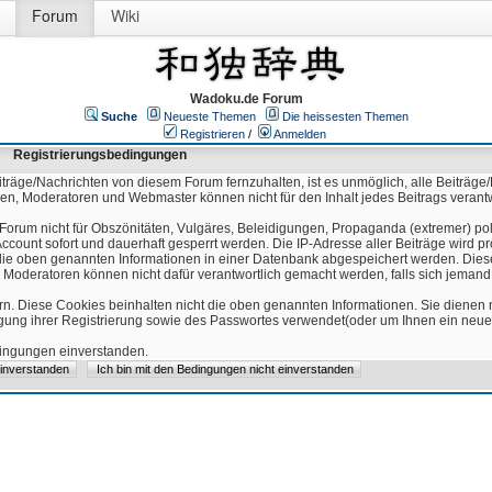
Forum
Wiki
Wadoku.de Forum
Suche
Neueste Themen
Die heissesten Themen
Registrieren
/
Anmelden
Registrierungsbedingungen
äge/Nachrichten von diesem Forum fernzuhalten, ist es unmöglich, alle Beiträge/
ren, Moderatoren und Webmaster können nicht für den Inhalt jedes Beitrags verant
Forum nicht für Obszönitäten, Vulgäres, Beleidigungen, Propaganda (extremer) pol
count sofort und dauerhaft gesperrt werden. Die IP-Adresse aller Beiträge wird pr
ss die oben genannten Informationen in einer Datenbank abgespeichert werden. Di
 Moderatoren können nicht dafür verantwortlich gemacht werden, falls sich jeman
n. Diese Cookies beinhalten nicht die oben genannten Informationen. Sie dienen
igung ihrer Registrierung sowie des Passwortes verwendet(oder um Ihnen ein neues
edingungen einverstanden.