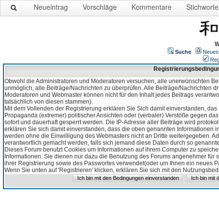
Neueintrag
Vorschläge
Kommentare
Stichworte
W
Suche
Neues
Reg
Registrierungsbedingu
Obwohl die Administratoren und Moderatoren versuchen, alle unerwünschten Bei
unmöglich, alle Beiträge/Nachrichten zu überprüfen. Alle Beiträge/Nachrichten d
Moderatoren und Webmaster können nicht für den Inhalt jedes Beitrags verantw
tatsächlich von diesen stammen).
Mit dem Vollenden der Registrierung erklären Sie Sich damit einverstanden, das 
Propaganda (extremer) politischer Ansichten oder (verbaler) Verstöße gegen da
sofort und dauerhaft gesperrt werden. Die IP-Adresse aller Beiträge wird protokol
erklären Sie sich damit einverstanden, dass die oben genannten Informationen 
werden ohne die Einwilligung des Webmasters nicht an Dritte weitergegeben. Ad
verantwortlich gemacht werden, falls sich jemand diese Daten durch so genanntes
Dieses Forum benutzt Cookies um Informationen auf ihrem Computer zu speicher
Informationen. Sie dienen nur dazu die Benutzung des Forums angenehmer für sie
ihrer Registrierung sowie des Passwortes verwendet(oder um Ihnen ein neues Pas
Wenn Sie unten auf 'Registrieren' klicken, erklären Sie sich mit den Nutzungsb