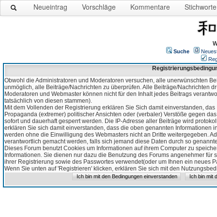
Neueintrag
Vorschläge
Kommentare
Stichworte
W
Suche
Neues
Reg
Registrierungsbedingu
Obwohl die Administratoren und Moderatoren versuchen, alle unerwünschten Bei
unmöglich, alle Beiträge/Nachrichten zu überprüfen. Alle Beiträge/Nachrichten d
Moderatoren und Webmaster können nicht für den Inhalt jedes Beitrags verantw
tatsächlich von diesen stammen).
Mit dem Vollenden der Registrierung erklären Sie Sich damit einverstanden, das 
Propaganda (extremer) politischer Ansichten oder (verbaler) Verstöße gegen da
sofort und dauerhaft gesperrt werden. Die IP-Adresse aller Beiträge wird protokol
erklären Sie sich damit einverstanden, dass die oben genannten Informationen 
werden ohne die Einwilligung des Webmasters nicht an Dritte weitergegeben. Ad
verantwortlich gemacht werden, falls sich jemand diese Daten durch so genanntes
Dieses Forum benutzt Cookies um Informationen auf ihrem Computer zu speicher
Informationen. Sie dienen nur dazu die Benutzung des Forums angenehmer für sie
ihrer Registrierung sowie des Passwortes verwendet(oder um Ihnen ein neues Pas
Wenn Sie unten auf 'Registrieren' klicken, erklären Sie sich mit den Nutzungsb