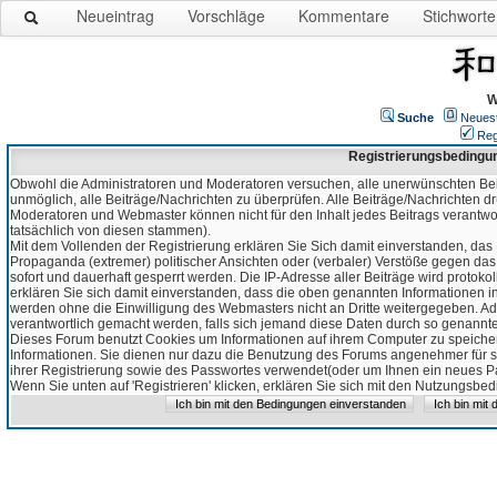
Neueintrag
Vorschläge
Kommentare
Stichworte
W
Suche
Neues
Reg
Registrierungsbedingu
Obwohl die Administratoren und Moderatoren versuchen, alle unerwünschten Bei
unmöglich, alle Beiträge/Nachrichten zu überprüfen. Alle Beiträge/Nachrichten d
Moderatoren und Webmaster können nicht für den Inhalt jedes Beitrags verantw
tatsächlich von diesen stammen).
Mit dem Vollenden der Registrierung erklären Sie Sich damit einverstanden, das 
Propaganda (extremer) politischer Ansichten oder (verbaler) Verstöße gegen da
sofort und dauerhaft gesperrt werden. Die IP-Adresse aller Beiträge wird protokol
erklären Sie sich damit einverstanden, dass die oben genannten Informationen 
werden ohne die Einwilligung des Webmasters nicht an Dritte weitergegeben. Ad
verantwortlich gemacht werden, falls sich jemand diese Daten durch so genanntes
Dieses Forum benutzt Cookies um Informationen auf ihrem Computer zu speicher
Informationen. Sie dienen nur dazu die Benutzung des Forums angenehmer für sie
ihrer Registrierung sowie des Passwortes verwendet(oder um Ihnen ein neues Pas
Wenn Sie unten auf 'Registrieren' klicken, erklären Sie sich mit den Nutzungsb